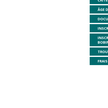
ÂGE D
DOCU
INSC
INSCR
BOBI
TROU
FRAIS