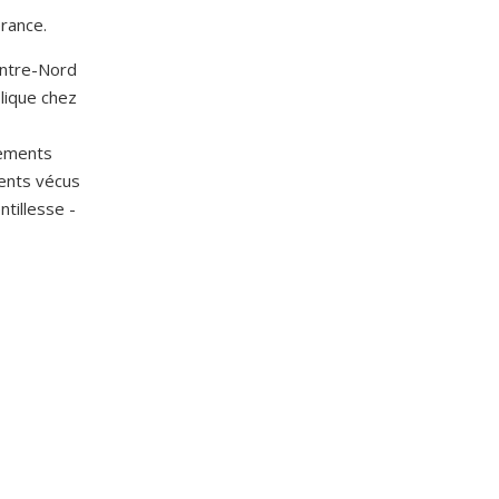
érance.
entre-Nord
olique chez
nements
ments vécus
tillesse -