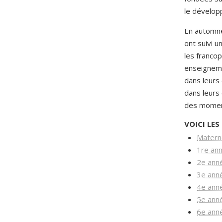
le dévelop
En automne
ont suivi u
les francop
enseignemen
dans leurs
dans leurs 
des moment
VOICI LE
Materne
1re ann
2e anné
3e ann
4e anné
5e anné
6e anné