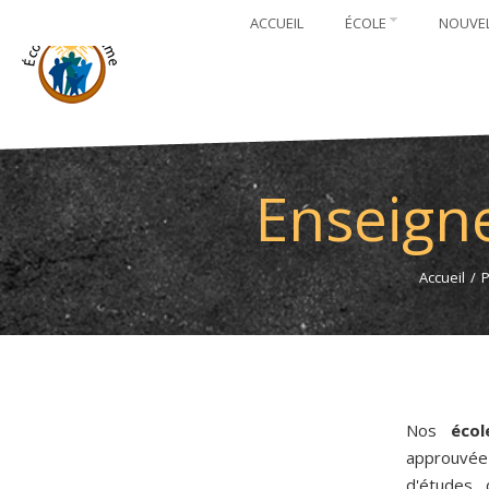
ACCUEIL
ÉCOLE
NOUVE
Enseigne
Accueil
/
P
Nos
écol
approuvée
d'études 