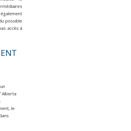
ermédiaires
 également
du possible
 pas accès à
MENT
 un
f Alberta
s
ment, le
 dans