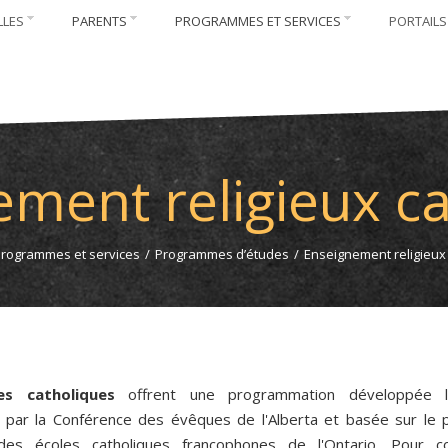
LLES
PARENTS
PROGRAMMES ET SERVICES
PORTAILS
ment religieux c
rogrammes et services
/
Programmes d’études
/
Enseignement religieux
es catholiques
offrent une programmation développée lo
 par la Conférence des évêques de l'Alberta et basée sur le
des écoles catholiques francophones de l'Ontario. Pour co