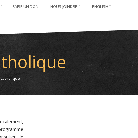
FAIRE UN DON
NOUS JOINDRE
ENGLISH
atholique
 catholique
calement,
 programme
nsulter le