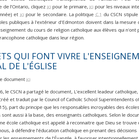
de l’Ontario, cliquez
ici
pour le primaire,
ici
pour les niveaux int
nnée) et
ici
pour le secondaire. La politique
C.1
du CSCN stipule
oles publiques à l'extérieur d'Edmonton doivent dans la mesure 
'enseignement du cours de religion catholique aux élèves qui n'ont
francophone catholique dans leur région.
ETS QUI FONT VIVRE L'ENSEIGNE
L DE L'ÉGLISE
 le document
ici
6, le CSCN a partagé le document, L’excellent leadeur catholique,
éé et traduit par le Council of Catholic School Superintendents o
15), part du principe que les responsables incroyables des école
 sont aussi à la base, des enseignants catholiques. Selon le docu
une école catholique est appelé à reconnaitre que Dieu se trouve
nous, à défendre l’éducation catholique en prenant des décisions
r les enseignements de l’Évangile, à favoriser intentionnellement