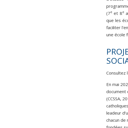
programme 
e
e
(7
et 8
a
que les éc
faciliter l
une école 
PROJ
SOCIA
Consultez
En mai 202
document cr
(CCSSA, 20
catholiques
leadeur d’
chacun de 
fondées su