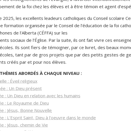
pement de la foi chez les élèves et à être témoin et agent d’esp
 2025, les excellents leadeurs catholiques du Conseil scolaire C
ne formation organisée par le Conseil de l’éducation de la foi cath
hones de l’Alberta (CÉFFA) sur les
ts sociaux de l’Église. Par la suite, ils ont fait vivre ces enseig
 écoles. Ils sont fiers de témoigner, par ce livret, des beaux mo
écoles, tant par de gros projets que par des petits gestes de gen
s créés par et pour nos élèves.
S THÈMES ABORDÉS À CHAQUE NIVEAU :
lle : Éveil religieux
ée : Un Dieu présent
e : Un Dieu en relation avec les humains
ée : Le Royaume de Dieu
e : Jésus, Bonne Nouvelle
e : L'Esprit Saint, Dieu à l'oeuvre dans le monde
e : Jésus, chemin de Vie